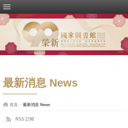
跳
到
主
要
內
容
區
塊
最新消息 News
首頁
最新消息 News
RSS 訂閱